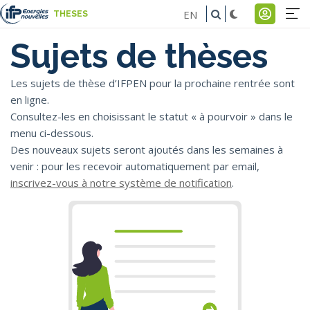
Aller
EN
THESES
au
Na
Menu
contenu
Sujets de thèses
pr
du
principal
comp
Les sujets de thèse d’IFPEN pour la prochaine rentrée sont
en ligne.
de
Consultez-les en choisissant le statut « à pourvoir » dans le
l'util
menu ci-dessous.
Des nouveaux sujets seront ajoutés dans les semaines à
venir : pour les recevoir automatiquement par email,
inscrivez-vous à notre système de notification
.