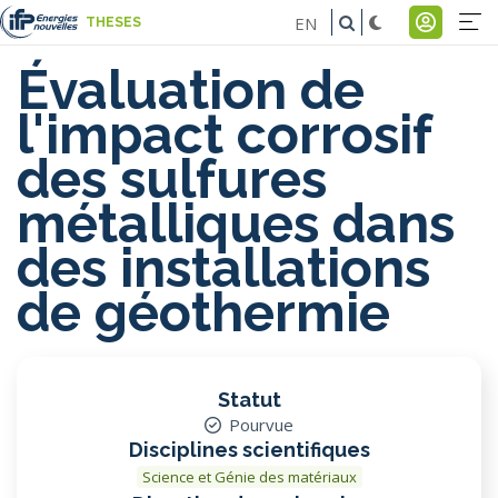
Aller
EN
THESES
au
Na
Menu
contenu
Évaluation de
pr
du
principal
l'impact corrosif
comp
des sulfures
de
métalliques dans
l'util
des installations
de géothermie
Statut
Pourvue
Disciplines scientifiques
Science et Génie des matériaux