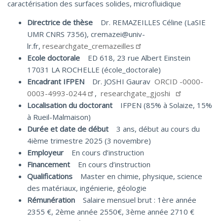
caractérisation des surfaces solides, microfluidique
Directrice de thèse
Dr. REMAZEILLES Céline (LaSIE
UMR CNRS 7356), cremazei@univ-
lr.fr,
researchgate_cremazeilles
Ecole doctorale
ED 618, 23 rue Albert Einstein
17031 LA ROCHELLE (école_doctorale)
Encadrant IFPEN
Dr. JOSHI Gaurav
ORCID -0000-
0003-4993-0244
,
researchgate_gjoshi
Localisation du doctorant
IFPEN (85% à Solaize, 15%
à Rueil-Malmaison)
Durée et date de début
3 ans, début au cours du
4ième trimestre 2025 (3 novembre)
Employeur
En cours d’instruction
Financement
En cours d’instruction
Qualifications
Master en chimie, physique, science
des matériaux, ingénierie, géologie
Rémunération
Salaire mensuel brut : 1ère année
2355 €, 2ème année 2550€, 3ème année 2710 €