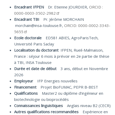
Encadrant IFPEN
Dr. Etienne JOURDIER,
ORCID :
0000-0003-3502-2982
Encadrant TBI
Pr. Jérôme MORCHAIN
morchain@insa-toulouse.fr,
ORCID: 0000-0002-3343-
5655
Ecole doctorale
ED581 ABIES, AgroParisTech,
Université Paris Saclay
Localisation du doctorant
IFPEN, Rueil-Malmaison,
France : séjour 6 mois à prévoir en 2e partie de thèse
à TBI, INSA Toulouse
Durée et date de début
3 ans, début en Novembre
2026
Employeur
IFP Energies nouvelles
Financement
Projet BioFUMAC, PEPR B-BEST
Qualifications
Master2 ou diplôme d’ingénieur en
biotechnologie ou bioprocédés
Connaissances linguistiques
Anglais niveau B2 (CECR)
Autres qualifications recommandées
Expérience en