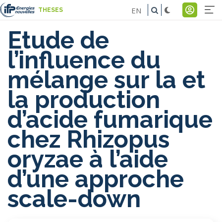
Aller
EN
THESES
au
Na
Menu
contenu
Etude de
pr
du
principal
l’influence du
comp
mélange sur la et
de
la production
l'util
d’acide fumarique
chez Rhizopus
oryzae à l’aide
d’une approche
scale-down