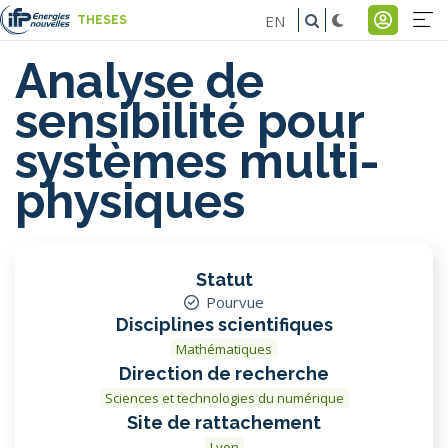
Aller
EN
THESES
au
Na
Menu
contenu
Analyse de
pr
du
principal
sensibilité pour
comp
systèmes multi-
de
physiques
l'util
Statut
Pourvue
Disciplines scientifiques
Mathématiques
Direction de recherche
Sciences et technologies du numérique
Site de rattachement
Lyon