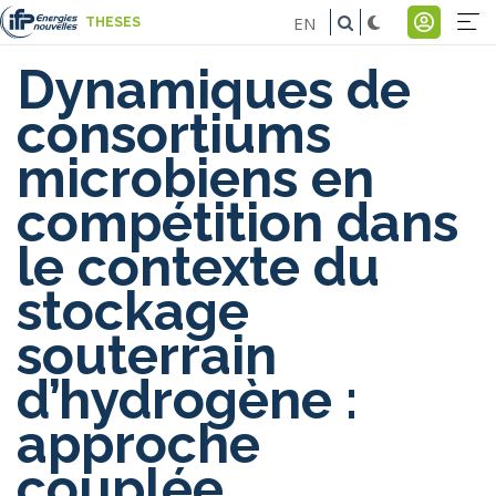
Aller
EN
THESES
au
Na
Menu
contenu
Dynamiques de
pr
du
principal
consortiums
comp
microbiens en
de
compétition dans
l'util
le contexte du
stockage
souterrain
d’hydrogène :
approche
couplée