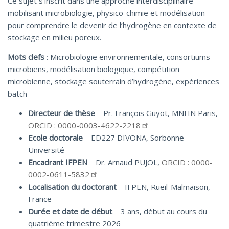
Ce sujet s’inscrit dans une approche interdisciplinaire
mobilisant microbiologie, physico-chimie et modélisation
pour comprendre le devenir de l’hydrogène en contexte de
stockage en milieu poreux.
Mots clefs
: Microbiologie environnementale, consortiums
microbiens, modélisation biologique, compétition
microbienne, stockage souterrain d’hydrogène, expériences
batch
Directeur de thèse
Pr. François Guyot, MNHN Paris,
ORCID : 0000-0003-4622-2218
Ecole doctorale
ED227 DIVONA, Sorbonne
Université
Encadrant IFPEN
Dr. Arnaud PUJOL,
ORCID : 0000-
0002-0611-5832
Localisation du doctorant
IFPEN, Rueil-Malmaison,
France
Durée et date de début
3 ans, début au cours du
quatrième trimestre 2026