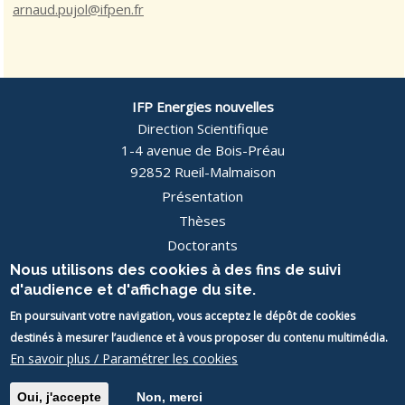
arnaud.pujol@ifpen.fr
IFP Energies nouvelles
Direction Scientifique
1-4 avenue de Bois-Préau
92852 Rueil-Malmaison
Présentation
Pied
Thèses
Doctorants
de
Actualités
Nous utilisons des cookies à des fins de suivi
page
d'audience et d'affichage du site.
Contact
En poursuivant votre navigation, vous acceptez le dépôt de cookies
Image
destinés à mesurer l’audience et à vous proposer du contenu multimédia.
Image
En savoir plus / Paramétrer les cookies
Mentions légales
• © 2026 IFP School / IFPEN Thèses
Oui, j'accepte
Non, merci