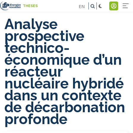
Aller
EN
THESES
au
Na
Menu
contenu
Analyse
pr
du
principal
prospective
comp
technico-
de
économique d’un
l'util
réacteur
nucléaire hybridé
dans un contexte
de décarbonation
profonde