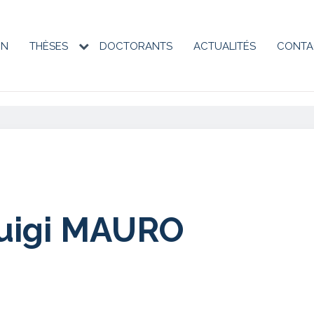
ON
THÈSES
DOCTORANTS
ACTUALITÉS
CONTA
on
e
uigi MAURO