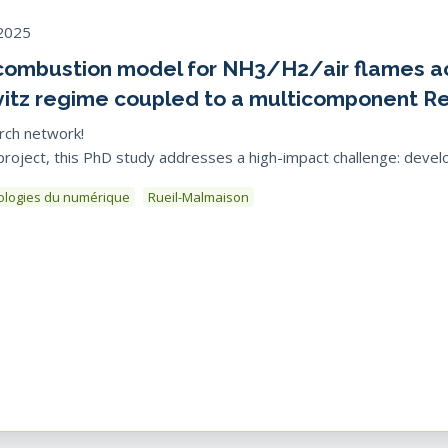
2025
ombustion model for NH3/H2/air flames acc
ovitz regime coupled to a multicomponent R
rch network!
ject, this PhD study addresses a high-impact challenge: develop
nologies du numérique
Rueil-Malmaison