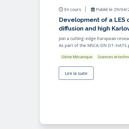
En cours
Publié le
29/04/
Development of a LES c
diffusion and high Karl
Join a cutting-edge European resea
As part of the MSCA-DN DT-HATS pro
Génie Mécanique
Sciences et tech
Lire la suite