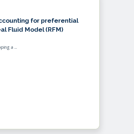
ounting for preferential
eal Fluid Model (RFM)
ing a ...