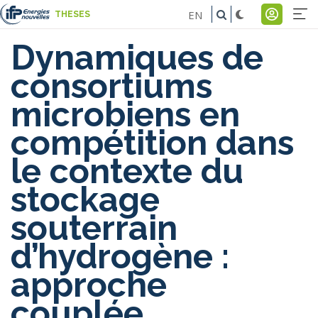
Aller
EN
THESES
au
Na
Menu
contenu
Dynamiques de
pr
du
principal
consortiums
comp
microbiens en
de
compétition dans
l'util
le contexte du
stockage
souterrain
d’hydrogène :
approche
couplée