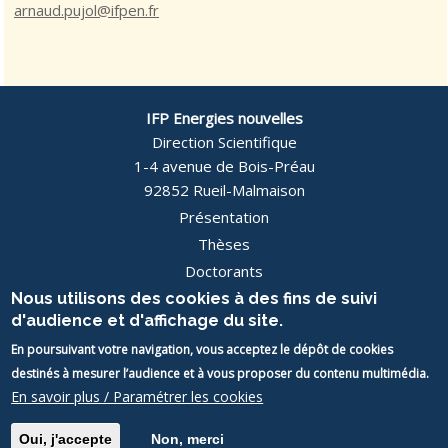
arnaud.pujol@ifpen.fr
IFP Energies nouvelles
Direction Scientifique
1-4 avenue de Bois-Préau
92852 Rueil-Malmaison
Présentation
Pied
Thèses
Doctorants
de
Actualités
Nous utilisons des cookies à des fins de suivi
page
d'audience et d'affichage du site.
Contact
En poursuivant votre navigation, vous acceptez le dépôt de cookies
Image
destinés à mesurer l’audience et à vous proposer du contenu multimédia.
Image
En savoir plus / Paramétrer les cookies
Mentions légales
• © 2026 IFP School / IFPEN Thèses
Oui, j'accepte
Non, merci