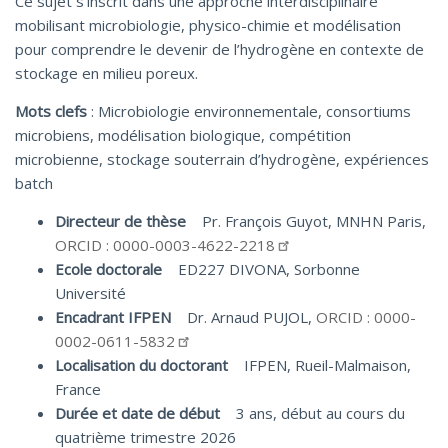
Ce sujet s’inscrit dans une approche interdisciplinaire
mobilisant microbiologie, physico-chimie et modélisation
pour comprendre le devenir de l’hydrogène en contexte de
stockage en milieu poreux.
Mots clefs
: Microbiologie environnementale, consortiums
microbiens, modélisation biologique, compétition
microbienne, stockage souterrain d’hydrogène, expériences
batch
Directeur de thèse
Pr. François Guyot, MNHN Paris,
ORCID : 0000-0003-4622-2218
Ecole doctorale
ED227 DIVONA, Sorbonne
Université
Encadrant IFPEN
Dr. Arnaud PUJOL,
ORCID : 0000-
0002-0611-5832
Localisation du doctorant
IFPEN, Rueil-Malmaison,
France
Durée et date de début
3 ans, début au cours du
quatrième trimestre 2026